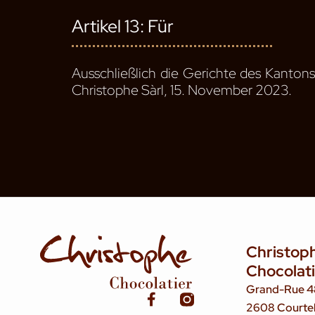
Artikel 13: Für
Ausschließlich die Gerichte des Kantons 
Christophe Sàrl, 15. November 2023.
Christop
Chocolat
Grand-Rue 4
F
I
2608 Courte
a
n