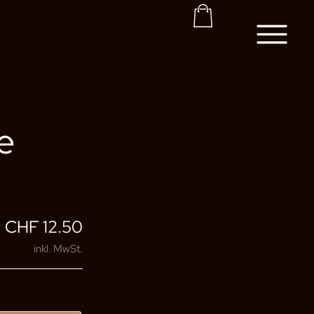
Korb
e
Preisspanne:
–
CHF
12.50
CHF
inkl. MwSt.
7.50
bis
CHF