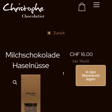
Korb
Zum
Inhalt
gehen
Zurück
Milchschokolade
CHF
16.00
inkl. MwSt.
Haselnüsse
Menge
in den
an
Warenkorb
Milchschokoladen-
legen
Haselnüssen