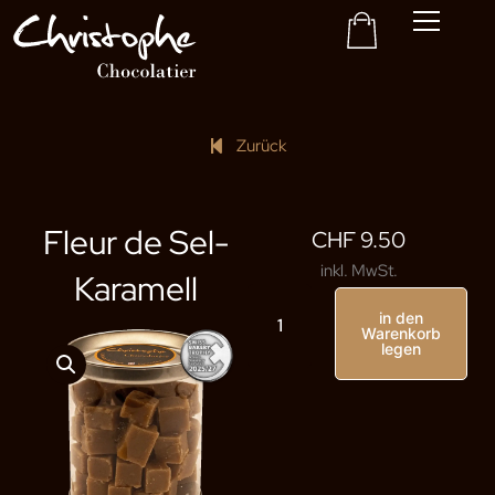
Korb
Zum
Inhalt
gehen
Zurück
Fleur de Sel-
CHF
9.50
inkl. MwSt.
Karamell
Menge
in den
Karamell
Warenkorb
Fleur
legen
de
Sel