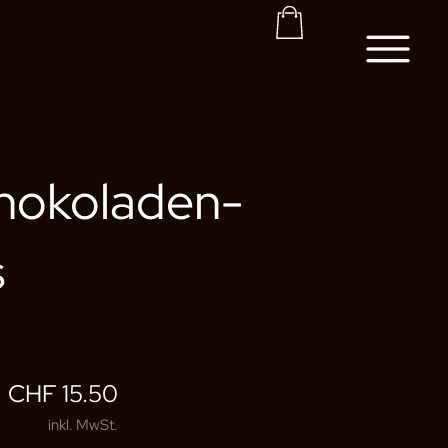
Korb
hokoladen-
s
CHF
15.50
inkl. MwSt.