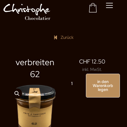
Korb
Zum
Inhalt
gehen
Zurück
verbreiten
CHF
12.50
inkl. MwSt.
62
Streichholzmenge:
in den
62
Warenkorb
legen