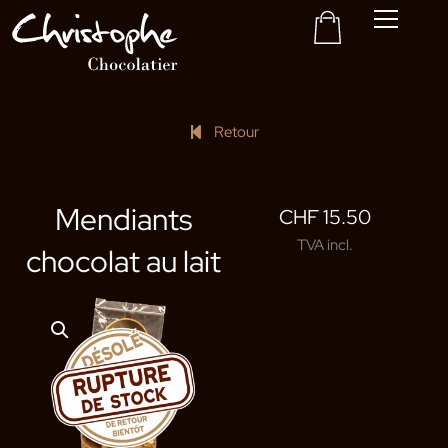
Panier
Aller
au
contenu
Retour
Mendiants
CHF
15.50
TVA incl.
chocolat au lait